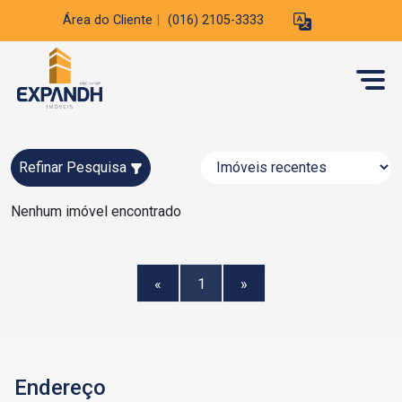
Área do Cliente
|
(016) 2105-3333
Refinar Pesquisa
Nenhum imóvel encontrado
«
1
»
Endereço