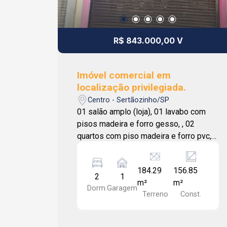
R$ 843.000,00 V
Imóvel comercial em
localização privilegiada.
Centro - Sertãozinho/SP
01 salão amplo (loja), 01 lavabo com
pisos madeira e forro gesso, , 02
quartos com piso madeira e forro pvc,
cozinha, lavanderia e banheiro externo,
corredor com acesso a Rua Sebastião
184.29
156.85
Sampaio. Ref. no painel: 01
2
1
m²
m²
Dorm.
Garagem
Terreno
Const.