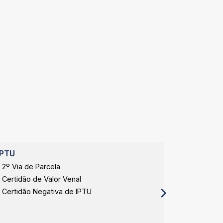
IPTU
APP Expa
2º Via de Parcela
APP Expan
Certidão de Valor Venal
APP Expan
Certidão Negativa de IPTU