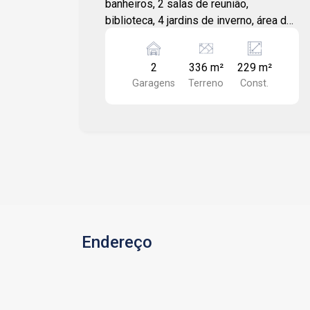
banheiros, 2 salas de reunião,
biblioteca, 4 jardins de inverno, área de
serviço, copa, depósito, quintal e 2
vagas de estacionamento.
2
336 m²
229 m²
Garagens
Terreno
Const.
Endereço