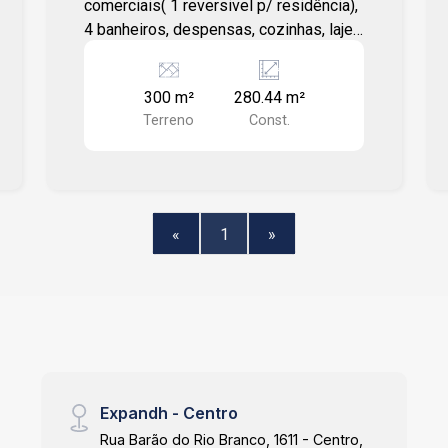
comerciais( 1 reversivel p/ residência),
4 banheiros, despensas, cozinhas, laje
e piso frio. Terreno 300,00 m².
Construção 280,44 m².
300 m²
280.44 m²
Terreno
Const.
«
1
»
Expandh - Centro
Rua Barão do Rio Branco, 1611 - Centro,