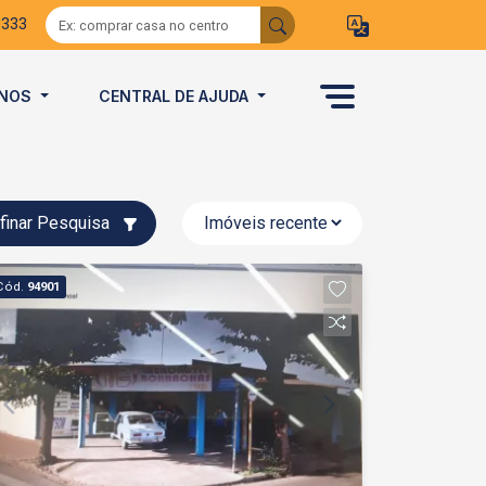
3333
ANOS
CENTRAL DE AJUDA
finar Pesquisa
Cód.
94901