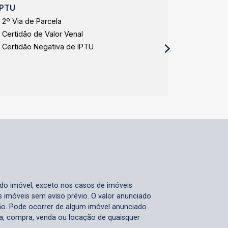
IPTU
APP Expa
2º Via de Parcela
APP Expan
Certidão de Valor Venal
APP Expan
Certidão Negativa de IPTU
 do imóvel, exceto nos casos de imóveis
us imóveis sem aviso prévio. O valor anunciado
ão. Pode ocorrer de algum imóvel anunciado
rva, compra, venda ou locação de quaisquer